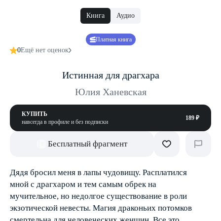
Книга
Аудио
Платная книга
0
Ещё нет оценок
Истинная для драгхара
Юлия Ханевская
КУПИТЬ
189 ₽
навсегда в профиле и без подписки
Бесплатный фрагмент
Дядя бросил меня в лапы чудовищу. Расплатился
мной с драгхаром и тем самым обрек на
мучительное, но недолгое существование в роли
экзотической невесты. Магия драконьих потомков
смертельна для человеческих женщин. Все это