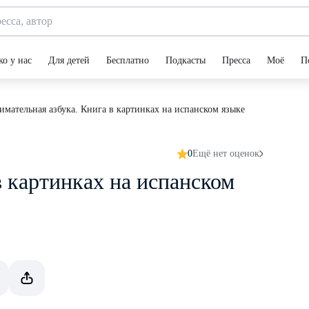
ко у нас
Для детей
Бесплатно
Подкасты
Пресса
Моё
П
имательная азбука. Книга в картинках на испанском языке
0
Ещё нет оценок
в картинках на испанском