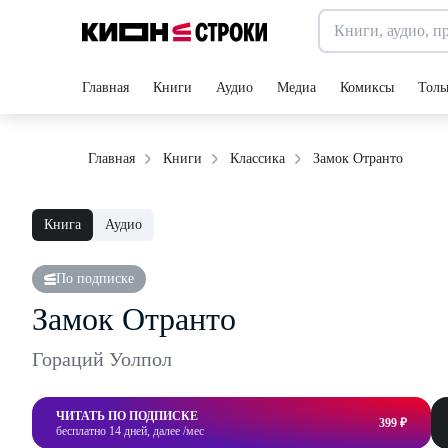
Главная
Книги
Аудио
Медиа
Комиксы
Толь
Замок Отранто
Главная
Книги
Классика
Книга
Аудио
По подписке
Замок Отранто
Гораций Уолпол
ЧИТАТЬ ПО ПОДПИСКЕ
399 ₽
бесплатно 14 дней, далее /мес