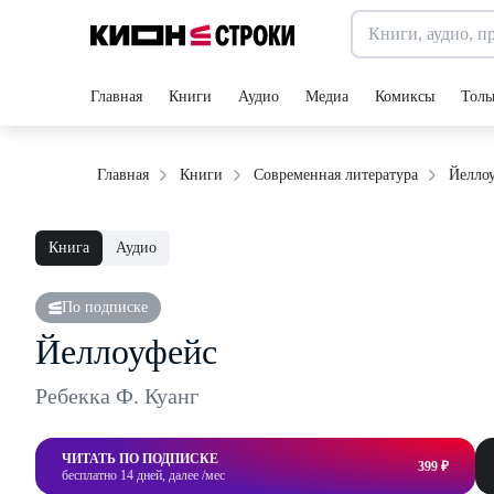
Главная
Книги
Аудио
Медиа
Комиксы
Толь
Йелло
Главная
Книги
Современная литература
Книга
Аудио
По подписке
Йеллоуфейс
Ребекка Ф. Куанг
ЧИТАТЬ ПО ПОДПИСКЕ
399 ₽
бесплатно 14 дней, далее /мес