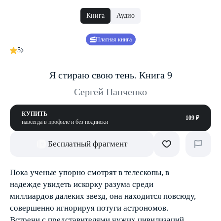
Книга
Аудио
Платная книга
5
Я стираю свою тень. Книга 9
Сергей Панченко
КУПИТЬ
109 ₽
навсегда в профиле и без подписки
Бесплатный фрагмент
Пока ученые упорно смотрят в телескопы, в
надежде увидеть искорку разума среди
миллиардов далеких звезд, она находится повсюду,
совершенно игнорируя потуги астрономов.
Встречи с представителями чужих цивилизаций