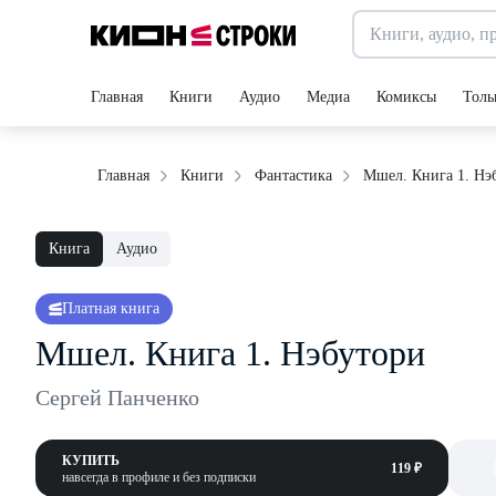
Главная
Книги
Аудио
Медиа
Комиксы
Толь
Мшел. Книга 1. Нэ
Главная
Книги
Фантастика
Книга
Аудио
Платная книга
Мшел. Книга 1. Нэбутори
Сергей Панченко
КУПИТЬ
119 ₽
навсегда в профиле и без подписки