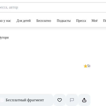
ко у нас
Для детей
Бесплатно
Подкасты
Пресса
Моё
П
бутори
5
Бесплатный фрагмент