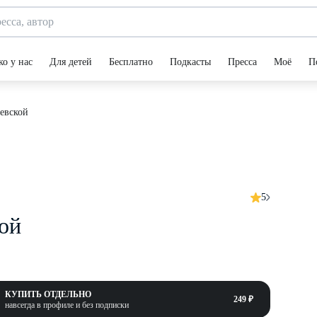
ко у нас
Для детей
Бесплатно
Подкасты
Пресса
Моё
П
евской
5
ой
КУПИТЬ ОТДЕЛЬНО
249 ₽
навсегда в профиле и без подписки