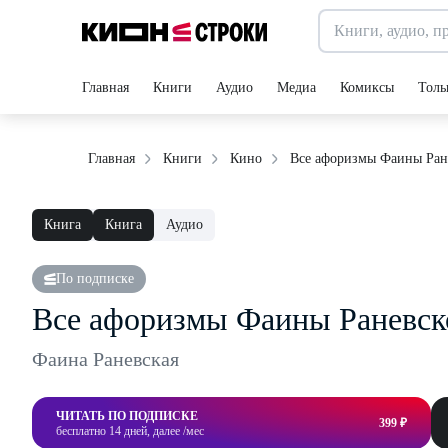
Главная
Книги
Аудио
Медиа
Комиксы
Толь
Все афоризмы Фаины Ран
Главная
Книги
Кино
Книга
Книга
Аудио
По подписке
Все афоризмы Фаины Раневск
Фаина Раневская
ЧИТАТЬ ПО ПОДПИСКЕ
399 ₽
бесплатно 14 дней, далее /мес