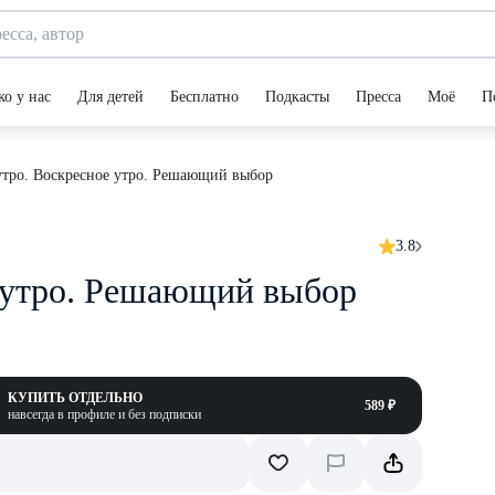
ко у нас
Для детей
Бесплатно
Подкасты
Пресса
Моё
П
утро. Воскресное утро. Решающий выбор
3.8
 утро. Решающий выбор
КУПИТЬ ОТДЕЛЬНО
589 ₽
навсегда в профиле и без подписки