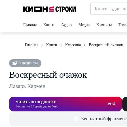
Главная
Книги
Аудио
Медиа
Комиксы
Толь
Воскресный очажок
Главная
Книги
Классика
По подписке
Воскресный очажок
Лазарь Кармен
ЧИТАТЬ ПО ПОДПИСКЕ
399 ₽
бесплатно 14 дней, далее /мес
Бесплатный фрагмент