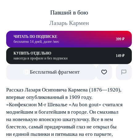
Павший в бою
Лазарь Кармен
ЧИТАТЬ ПО ПОДПИСКЕ
399 ₽
бесплатно 14 дней, далее /мес
КУПИТЬ ОТДЕЛЬНО
149 ₽
навсегда в профиле и без подписки
Бесплатный фрагмент
Рассказ Лазаря Осиповича Кармена (1876—1920),
впервые опубликованный в 1909 году.
«Конфексион M-r Шевалье «Au bon gout» считался
моднейшим и богатейшим в городе. Он смахивал
на новенькую японскую шкатулочку. Все в нем
блестело, самый придирчивый глаз не открыл бы
ни единой пылинки и пятнышка на его паркете,