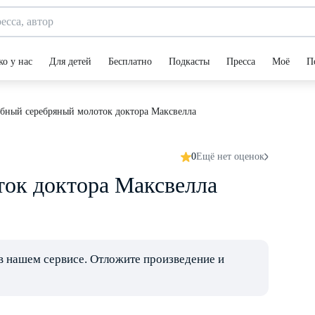
ко у нас
Для детей
Бесплатно
Подкасты
Пресса
Моё
П
бный серебряный молоток доктора Максвелла
0
Ещё нет оценок
ок доктора Максвелла
в нашем сервисе. Отложите произведение и