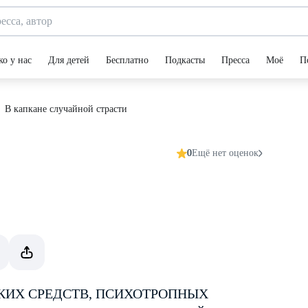
ко у нас
Для детей
Бесплатно
Подкасты
Пресса
Моё
П
В капкане случайной страсти
0
Ещё нет оценок
КИХ СРЕДСТВ, ПСИХОТРОПНЫХ