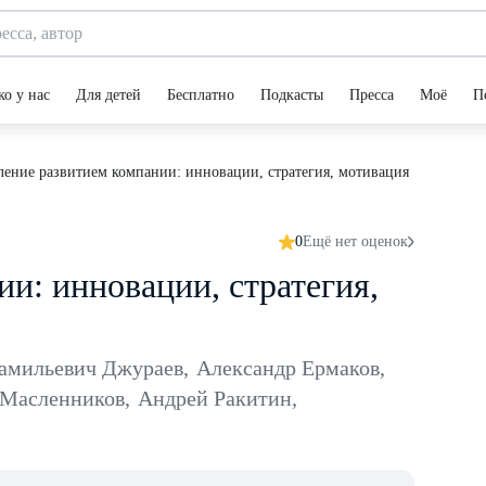
ко у нас
Для детей
Бесплатно
Подкасты
Пресса
Моё
П
ление развитием компании: инновации, стратегия, мотивация
0
Ещё нет оценок
и: инновации, стратегия,
амильевич Джураев
,
Александр Ермаков
,
Масленников
,
Андрей Ракитин
,