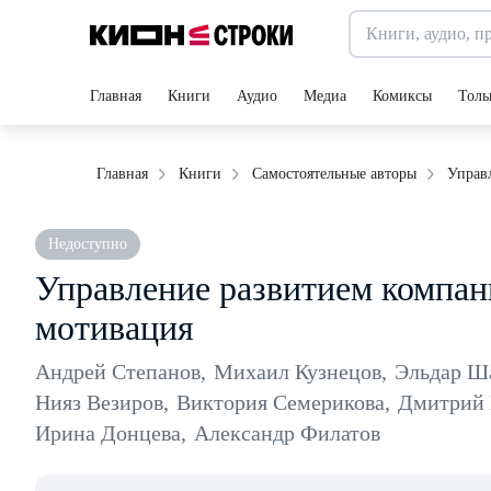
Главная
Книги
Аудио
Медиа
Комиксы
Толь
Управ
Главная
Книги
Самостоятельные авторы
Недоступно
Управление развитием компани
мотивация
Андрей Степанов
,
Михаил Кузнецов
,
Эльдар Ш
Нияз Везиров
,
Виктория Семерикова
,
Дмитрий 
Ирина Донцева
,
Александр Филатов