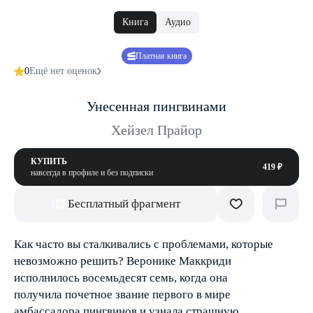
Книга
Аудио
Платная книга
0
Ещё нет оценок
Унесенная пингвинами
Хейзел Прайор
КУПИТЬ
419 ₽
навсегда в профиле и без подписки
Бесплатный фрагмент
Как часто вы сталкивались с проблемами, которые
невозможно решить? Веронике Маккриди
исполнилось восемьдесят семь, когда она
получила почетное звание первого в мире
амбассадора пингвинов и узнала страшную