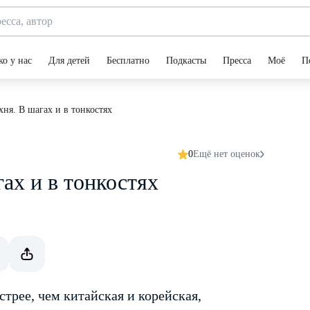
ко у нас
Для детей
Бесплатно
Подкасты
Пресса
Моё
П
ня. В шагах и в тонкостях
0
Ещё нет оценок
ах и в тонкостях
трее, чем китайская и корейская,