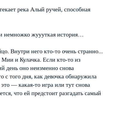
екает река Алый ручей, способная
я и немножко жуууткая история…
о. Внутри него кто-то очень странно...
 Мии и Кулачка. Если кто-то из
ий день оно неизменно снова
о с того дня, как девочка обнаружила
о это — какая-то игра или тут снова
ся, что ей предстоит разгадать самый