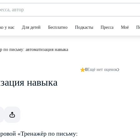
ко у нас
Для детей
Бесплатно
Подкасты
Пресса
Моё
П
р по письму: автоматизация навыка
0
Ещё нет оценок
изация навыка
оровой «Тренажёр по письму: