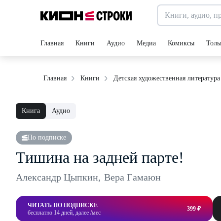
Главная
Книги
Аудио
Медиа
Комиксы
Толь
Главная
Книги
Детская художественная литература
Книга
Аудио
По подписке
Тишина на задней парте!
Александр Цыпкин
,
Вера Гамаюн
ЧИТАТЬ ПО ПОДПИСКЕ
399 ₽
бесплатно 14 дней, далее /мес