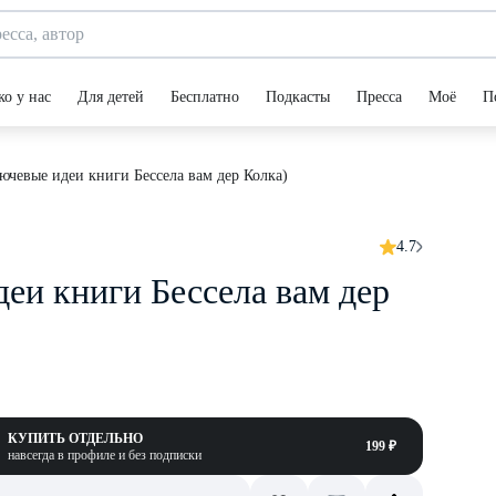
ко у нас
Для детей
Бесплатно
Подкасты
Пресса
Моё
П
ючевые идеи книги Бессела вам дер Колка)
4.7
еи книги Бессела вам дер
КУПИТЬ ОТДЕЛЬНО
199 ₽
навсегда в профиле и без подписки