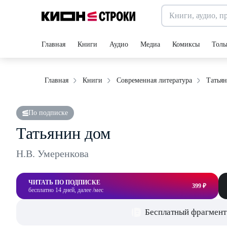
Главная
Книги
Аудио
Медиа
Комиксы
Толь
Татья
Главная
Книги
Современная литература
По подписке
Татьянин дом
Н.В. Умеренкова
ЧИТАТЬ ПО ПОДПИСКЕ
399 ₽
бесплатно 14 дней, далее /мес
Бесплатный фрагмент