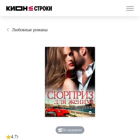
Любовные романы
По подписке
4.7