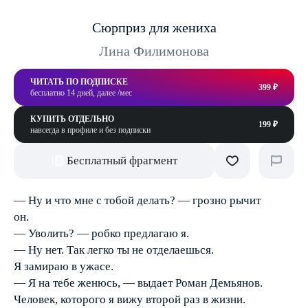
Сюрприз для жениха
Лина Филимонова
ЧИТАТЬ ПО ПОДПИСКЕ
399 ₽
бесплатно 14 дней, далее /мес
КУПИТЬ ОТДЕЛЬНО
199 ₽
навсегда в профиле и без подписки
Бесплатный фрагмент
— Ну и что мне с тобой делать? — грозно рычит
он.
— Уволить? — робко предлагаю я.
— Ну нет. Так легко ты не отделаешься.
Я замираю в ужасе.
— Я на тебе женюсь, — выдает Роман Демьянов.
Человек, которого я вижу второй раз в жизни.