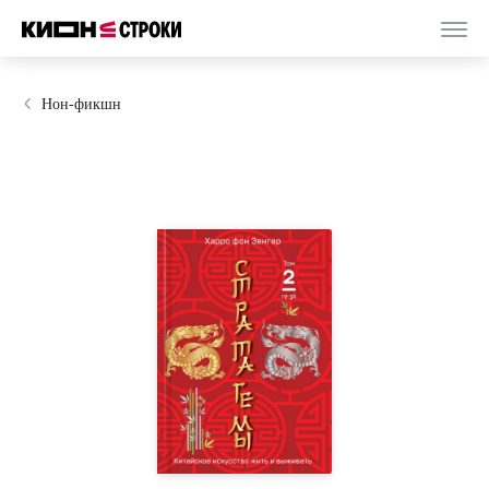
Нон-фикшн