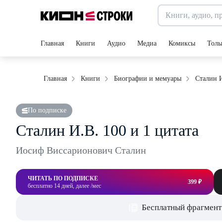
Главная
Книги
Аудио
Медиа
Комиксы
Толь
Сталин И
Главная
Книги
Биографии и мемуары
По подписке
Сталин И.В. 100 и 1 цитата
Иосиф Виссарионович Сталин
ЧИТАТЬ ПО ПОДПИСКЕ
399 ₽
бесплатно 14 дней, далее /мес
Бесплатный фрагмент