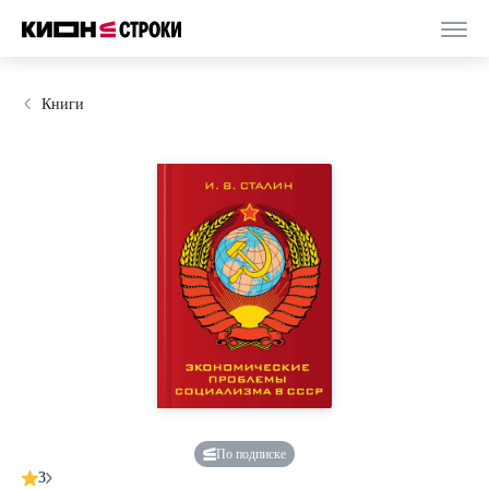
Книги
По подписке
3