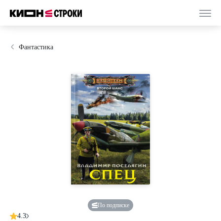
Фантастика
По подписке
4.3