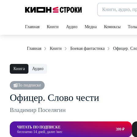
Главная
Книги
Аудио
Медиа
Комиксы
Толь
Офицер. Сло
Главная
Книги
Боевая фантастика
Книга
Аудио
По подписке
Офицер. Слово чести
Владимир Поселягин
ЧИТАТЬ ПО ПОДПИСКЕ
399 ₽
бесплатно 14 дней, далее /мес