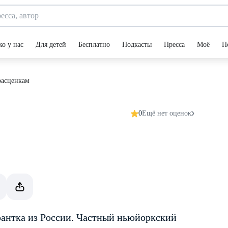
ко у нас
Для детей
Бесплатно
Подкасты
Пресса
Моё
П
расценкам
0
Ещё нет оценок
антка из России. Частный нью­йоркский