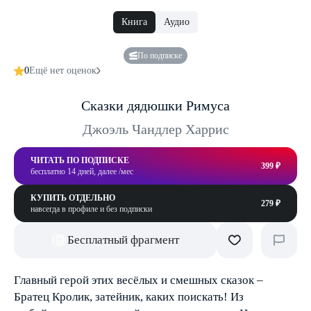
Книга
Аудио
По подписке
0
Ещё нет оценок
Сказки дядюшки Римуса
Джоэль Чандлер Харрис
ЧИТАТЬ ПО ПОДПИСКЕ
399 ₽
бесплатно 14 дней, далее /мес
КУПИТЬ ОТДЕЛЬНО
279 ₽
навсегда в профиле и без подписки
Бесплатный фрагмент
Главный герой этих весёлых и смешных сказок –
Братец Кролик, затейник, каких поискать! Из