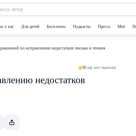
ко у нас
Для детей
Бесплатно
Подкасты
Пресса
Моё
П
ражнений по исправлению недостатков письма и чтения
0
Ещё нет оценок
авлению недостатков