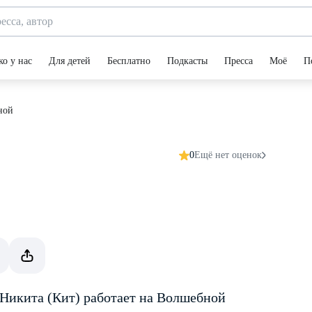
ко у нас
Для детей
Бесплатно
Подкасты
Пресса
Моё
П
ной
0
Ещё нет оценок
 Никита (Кит) работает на Волшебной