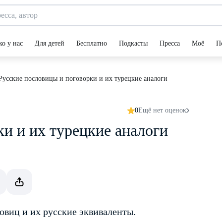
ко у нас
Для детей
Бесплатно
Подкасты
Пресса
Моё
П
Русские пословицы и поговорки и их турецкие аналоги
0
Ещё нет оценок
и и их турецкие аналоги
виц и их русские эквиваленты.