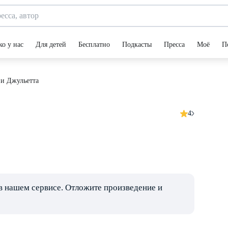
ко у нас
Для детей
Бесплатно
Подкасты
Пресса
Моё
П
 и Джульетта
4
в нашем сервисе. Отложите произведение и