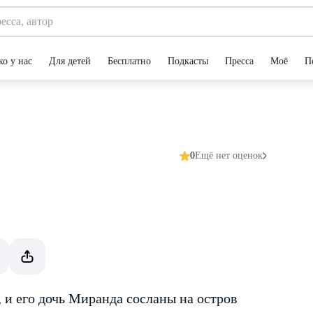
ко у нас
Для детей
Бесплатно
Подкасты
Пресса
Моё
П
0
Ещё нет оценок
и его дочь Миранда сосланы на остров