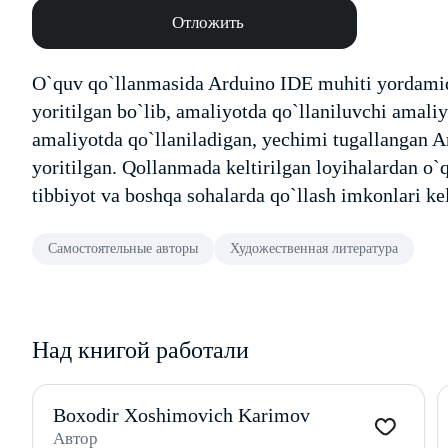
Отложить
O`quv qo`llanmasida Arduino IDE muhiti yordamida 
yoritilgan bo`lib, amaliyotda qo`llaniluvchi amaliy
amaliyotda qo`llaniladigan, yechimi tugallangan A
yoritilgan. Qollanmada keltirilgan loyihalardan o`q
tibbiyot va boshqa sohalarda qo`llash imkonlari kel
Самостоятельные авторы
Художественная литература
Над книгой работали
Boxodir Xoshimovich Karimov
Автор