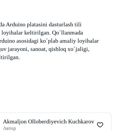
Arduino platasini dasturlash tili
 loyihalar keltirilgan. Qo`llanmada
rduino asosidagi ko`plab amaliy loyihalar
uv jarayoni, sanoat, qishloq xo`jaligi,
tirilgan.
Akmaljon Olloberdiyevich Kuchkarov
Автор