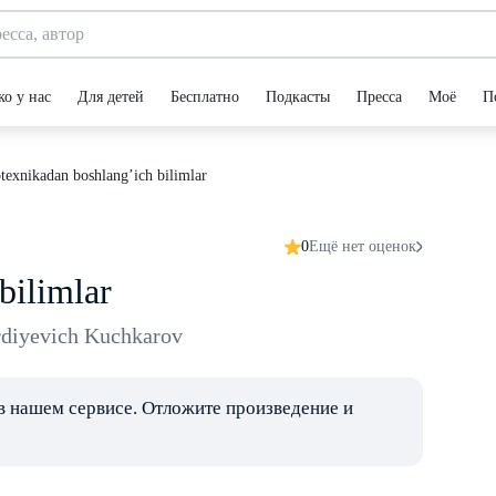
ко у нас
Для детей
Бесплатно
Подкасты
Пресса
Моё
П
texnikadan boshlang’ich bilimlar
0
Ещё нет оценок
bilimlar
diyevich Kuchkarov
в нашем сервисе. Отложите произведение и