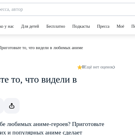
ко у нас
Для детей
Бесплатно
Подкасты
Пресса
Моё
П
Приготовьте то, что видели в любимых аниме
0
Ещё нет оценок
е то, что видели в
бе любимых аниме-героев? Приготовьте
ских и популярных аниме сделает