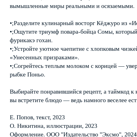
вымышленные миры реальными и осязаемыми.
•;Разделите кулинарный восторг Кёджуро из «И
•;Ощутите триумф повара-бойца Сомы, которы
фурикакэ гохан.
•;Устройте уютное чаепитие с хлопковым чизке
«Унесенных призраками».
•;Согрейтесь теплым молоком с корицей — увере
рыбке Поньо.
Выбирайте понравившийся рецепт, а таймкод к к
вы встретите блюдо — ведь намного веселее ест
Е. Попов, текст, 2023
О. Никитина, иллюстрации, 2023
Оформление. ООО "Издательство "Эксмо", 2024