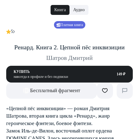
Книга
Аудио
Платная книга
5
Ренард. Книга 2. Цепной пёс инквизиции
Шатров Дмитрий
КУПИТЬ
149 ₽
навсегда в профиле и без подписки
Бесплатный фрагмент
«Цепной пёс инквизиции» — роман Дмитрия
Шатрова, вторая книга цикла «Ренард», жанр
героическое фэнтези, боевое фэнтези.
Замок Иль-де-Вилон, восточный оплот ордена
DOMINE CANES. Здесь неоперившихся юнцов