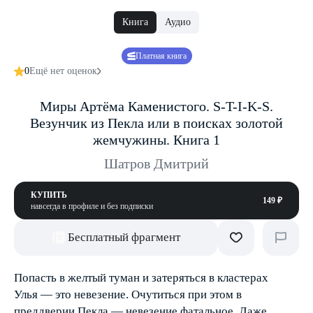
Книга
Аудио
Платная книга
0
Ещё нет оценок
Миры Артёма Каменистого. S-T-I-K-S.
Везунчик из Пекла или в поисках золотой
жемчужины. Книга 1
Шатров Дмитрий
КУПИТЬ
149 ₽
навсегда в профиле и без подписки
Бесплатный фрагмент
Попасть в желтый туман и затеряться в кластерах
Улья — это невезение. Очутиться при этом в
преддверии Пекла — невезение фатальное. Даже