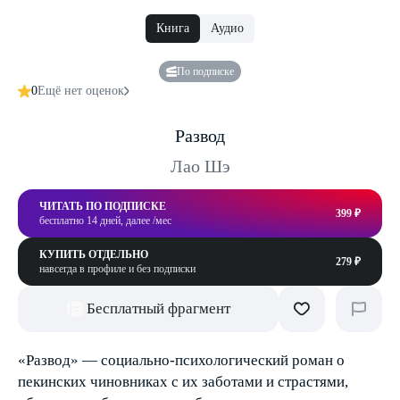
Книга
Аудио
По подписке
0
Ещё нет оценок
Развод
Лао Шэ
ЧИТАТЬ ПО ПОДПИСКЕ
399 ₽
бесплатно 14 дней, далее /мес
КУПИТЬ ОТДЕЛЬНО
279 ₽
навсегда в профиле и без подписки
Бесплатный фрагмент
«Развод» — социально-психологический роман о
пекинских чиновниках с их заботами и страстями,