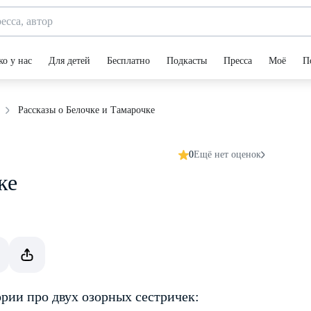
ко у нас
Для детей
Бесплатно
Подкасты
Пресса
Моё
П
Рассказы о Белочке и Тамарочке
0
Ещё нет оценок
ке
рии про двух озорных сестричек: