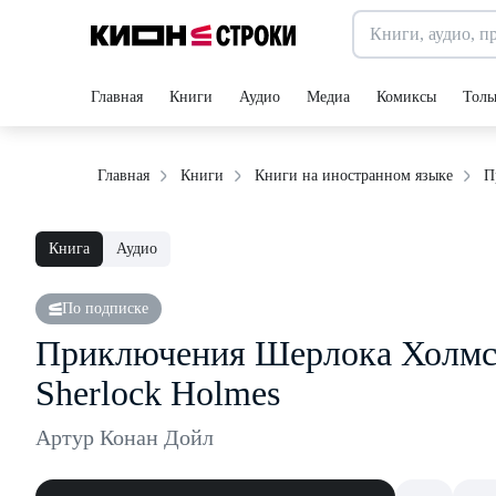
Главная
Книги
Аудио
Медиа
Комиксы
Толь
П
Главная
Книги
Книги на иностранном языке
Книга
Аудио
По подписке
Приключения Шерлока Холмса 
Sherlock Holmes
Артур Конан Дойл