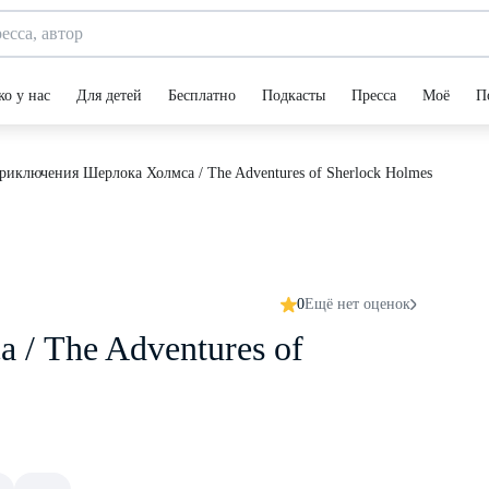
ко у нас
Для детей
Бесплатно
Подкасты
Пресса
Моё
П
риключения Шерлока Холмса / The Adventures of Sherlock Holmes
0
Ещё нет оценок
/ The Adventures of