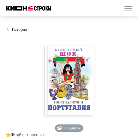
История
По подписке
0
Ещё нет оценок