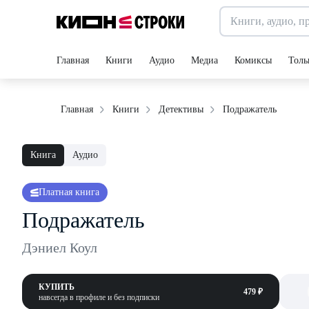
Главная
Книги
Аудио
Медиа
Комиксы
Толь
Подражатель
Главная
Книги
Детективы
Книга
Аудио
Платная книга
Подражатель
Дэниел Коул
КУПИТЬ
479 ₽
навсегда в профиле и без подписки