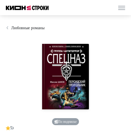
Любовные романы
По подписке
5