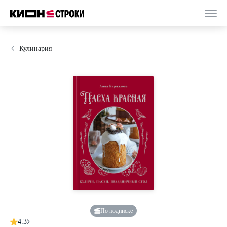
Кулинария
По подписке
4.3