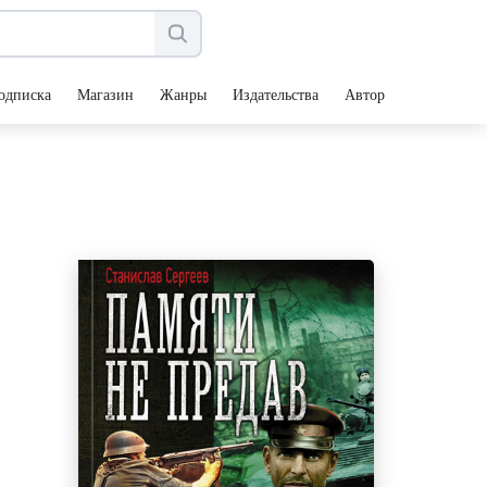
одписка
Магазин
Жанры
Издательства
Авторы