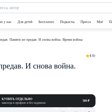
ко у нас
Для детей
Бесплатно
Подкасты
Пресса
Моё
П
редав: Памяти не предав. И снова война. Время войны
4.6
предав. И снова война.
КУПИТЬ ОТДЕЛЬНО
589 ₽
навсегда в профиле и без подписки