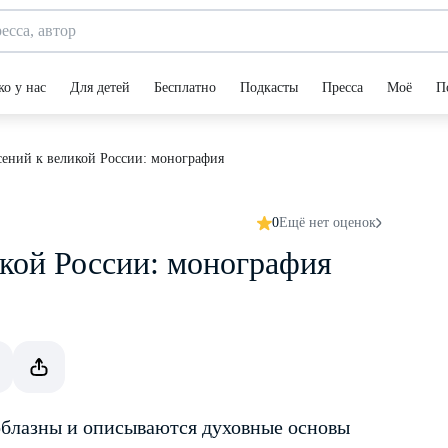
ко у нас
Для детей
Бесплатно
Подкасты
Пресса
Моё
П
сений к великой России: монография
0
Ещё нет оценок
икой России: монография
облазны и описываются духовные основы