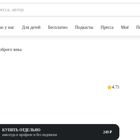
ко у нас
Для детей
Бесплатно
Подкасты
Пресса
Моё
П
оброго века
4.7
КУПИТЬ ОТДЕЛЬНО
249 ₽
навсегда в профиле и без подписки