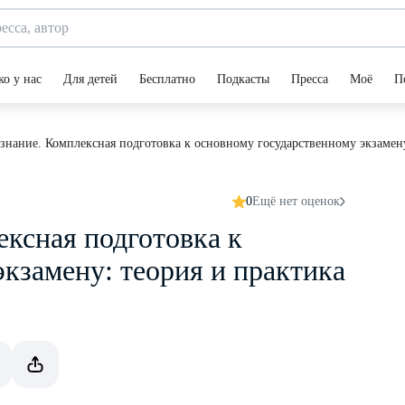
ко у нас
Для детей
Бесплатно
Подкасты
Пресса
Моё
П
нание. Комплексная подготовка к основному государственному экзамену
0
Ещё нет оценок
ксная подготовка к
кзамену: теория и практика