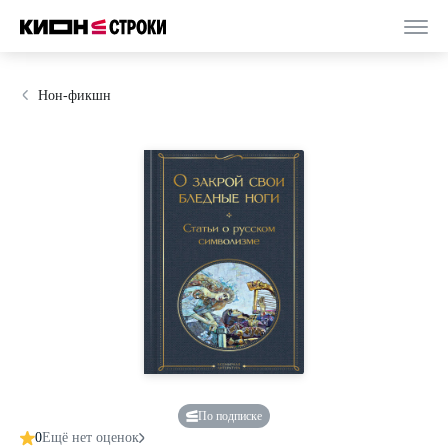
Нон-фикшн
По подписке
0
Ещё нет оценок