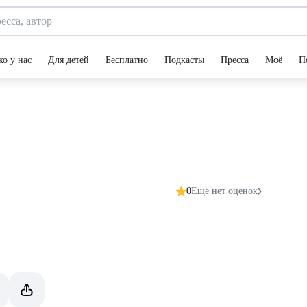
ко у нас
Для детей
Бесплатно
Подкасты
Пресса
Моё
П
0
Ещё нет оценок